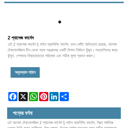
2 প্যাসেজ ফার্নেস
এই 2 প্যাসেজ ফার্নেস টু লাইন অ্যানিলিং ফার্নেস, ভাল ফোঁটা অভিন্নতা রয়েছে, আলফা
টেকনোলজিসে চীন থেকে গয়না সরঞ্জামের একটি বিশাল নির্বাচন খুঁজুন। সহযোগিতার জন্য
উন্মুখ, পেশাদার বিক্রয়োত্তর পরিষেবা এবং সঠিক মূল্য প্রদান করুন।
অনুসন্ধান পাঠান
Facebook
X
WhatsApp
Pinterest
LinkedIn
Share
পণ্যের বর্ণনা
এই আলফা টেকনোলজিস 2 প্যাসেজ ফার্নেস টু লাইন অ্যানিলিং ফার্নেস, শিল্পে সর্বাধিক