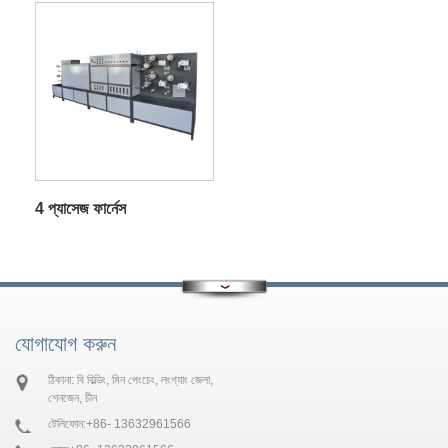
4 প্যাসেজ ফার্নেস
যোগাযোগ করুন
ঠিকানা: বি বিল্ডিং, মিন পেংচেং, লংগ্যাং জেলা,
শেনজেন, চীন
টেলিফোন:
+86- 13632961566