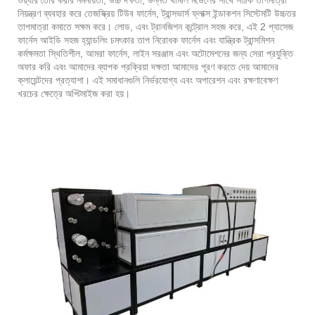
ওয়্যার তৈরি করার নমনীয়তা, উচ্চ দক্ষতা, উন্নত থার্মাল মডেলের সাথে সঠিক তাপমাত্রা
নিয়ন্ত্রণ ব্যবহার করে তেজস্ক্রিয় টিউব ফার্নেস, ট্রান্সভার্স ফ্লাক্স ইন্ডাকশন সিস্টেমটি উচ্চতর
তাপমাত্রা কমাতে সক্ষম করে। লোড, এবং ট্রানজিশন কন্ট্রোল সহজ করে, এই 2 প্যাসেজ
ফার্নেস আইডি সহজ হ্যান্ডলিং চমৎকার তাপ নিরোধক ফার্নেস এবং যান্ত্রিক ট্রান্সমিশন
কর্মক্ষমতা স্থিতিশীল, আমরা ফার্নেস, লাইন সরঞ্জাম এবং অটোমেশনের জন্য সেরা প্রযুক্তি
অফার করি এবং আমাদের ব্যাপক প্রক্রিয়া দক্ষতা আমাদের পূরণ করতে দেয় আমাদের
ক্লায়েন্টদের প্রত্যাশা। এই সমাধানগুলি নির্ভরযোগ্য এবং অপারেশন এবং রক্ষণাবেক্ষণ
খরচের ক্ষেত্রে অপ্টিমাইজ করা হয়।