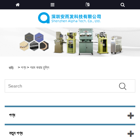
>
পণ্য
>
গরম করার চুল্লি
বাড়ি
পণ্য
নতুন পণ্য