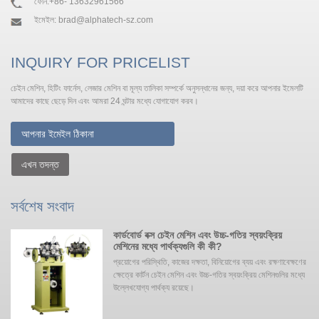
ফোন:
+86- 13632961566
ইমেইল:
brad@alphatech-sz.com
INQUIRY FOR PRICELIST
চেইন মেশিন, হিটিং ফার্নেস, লেজার মেশিন বা মূল্য তালিকা সম্পর্কে অনুসন্ধানের জন্য, দয়া করে আপনার ইমেলটি
আমাদের কাছে ছেড়ে দিন এবং আমরা 24 ঘন্টার মধ্যে যোগাযোগ করব।
এখন তদন্ত
সর্বশেষ সংবাদ
কার্ডবোর্ড বক্স চেইন মেশিন এবং উচ্চ-গতির স্বয়ংক্রিয়
মেশিনের মধ্যে পার্থক্যগুলি কী কী?
এটি
প্রয়োগের পরিস্থিতি, কাজের দক্ষতা, বিনিয়োগের ব্যয় এবং রক্ষণাবেক্ষণের
রে,
ক্ষেত্রে কার্টন চেইন মেশিন এবং উচ্চ-গতির স্বয়ংক্রিয় মেশিনগুলির মধ্যে
ে
উল্লেখযোগ্য পার্থক্য রয়েছে। ‌‌
া
দের
নাকে