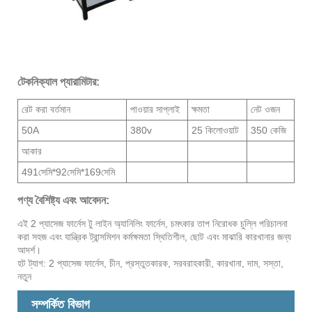
টেকনিক্যাল প্যারামিটার:
রেট করা বর্তমান
পাওয়ার সাপ্লাই
ক্ষমতা
নেট ওজন
50A
380v
25 কিলোওয়াট
350 কেজি
আকার
491সেমি*92সেমি*169সেমি
পণ্য বৈশিষ্ট্য এবং আবেদন:
এই 2 প্যাসেজ ফার্নেস টু লাইন অ্যানিলিং ফার্নেস, চমৎকার তাপ নিরোধক চুল্লি পরিচালনা
করা সহজ এবং যান্ত্রিক ট্রান্সমিশন কর্মক্ষমতা স্থিতিশীল, ছোট এবং মাঝারি কারখানার জন্য
আদর্শ।
হট ট্যাগ: 2 প্যাসেজ ফার্নেস, চীন, প্রস্তুতকারক, সরবরাহকারী, কারখানা, দাম, সস্তা,
নতুন
সম্পর্কিত বিভাগ