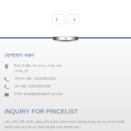
যোগাযোগ করুন
ঠিকানা: বি বিল্ডিং, মিন পেংচেং, লংগ্যাং জেলা,
শেনজেন, চীন
টেলিফোন:
+86- 13632961566
ফোন:
+86- 13632961566
ইমেইল:
brad@alphatech-sz.com
INQUIRY FOR PRICELIST
চেইন মেশিন, হিটিং ফার্নেস, লেজার মেশিন বা মূল্য তালিকা সম্পর্কে অনুসন্ধানের জন্য, দয়া করে আপনার ইমেলটি
আমাদের কাছে ছেড়ে দিন এবং আমরা 24 ঘন্টার মধ্যে যোগাযোগ করব।