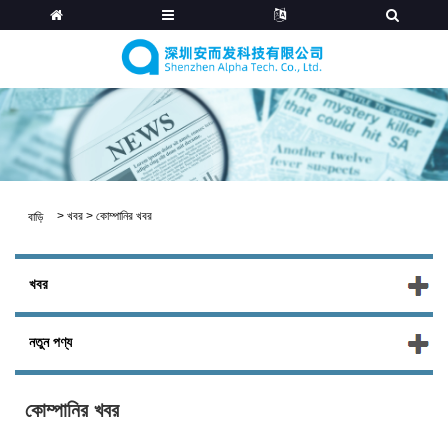
>
খবর
>
কোম্পানির খবর
বাড়ি
খবর
নতুন পণ্য
কোম্পানির খবর